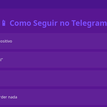
📱 Como Seguir no Telegram
ositivo
l"
erder nada