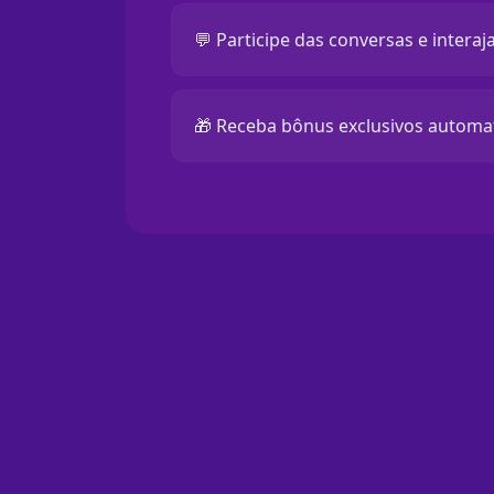
💬 Participe das conversas e interaj
🎁 Receba bônus exclusivos autom