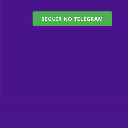
SEGUIR NO TELEGRAM