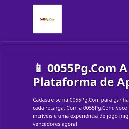
📱 0055Pg.Com A
Plataforma de A
Cadastre-se na 0055Pg.Com para ganha
cada recarga. Com a 0055Pg.Com, você
incríveis e uma experiência de jogo inig
vencedores agora!