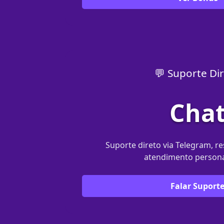
💬 Suporte Di
Cha
Suporte direto via Telegram, r
atendimento persona
Falar Suport