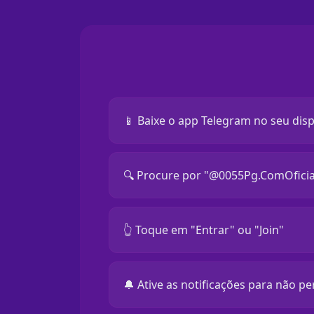
📱 Baixe o app Telegram no seu disp
🔍 Procure por "@0055Pg.ComOficia
👆 Toque em "Entrar" ou "Join"
🔔 Ative as notificações para não p