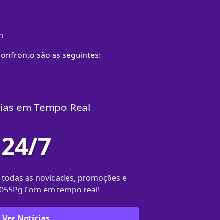
m
onfronto são as seguintes:
cias em Tempo Real
24/7
e todas as novidades, promoções e
0055Pg.Com em tempo real!
Ver Notícias