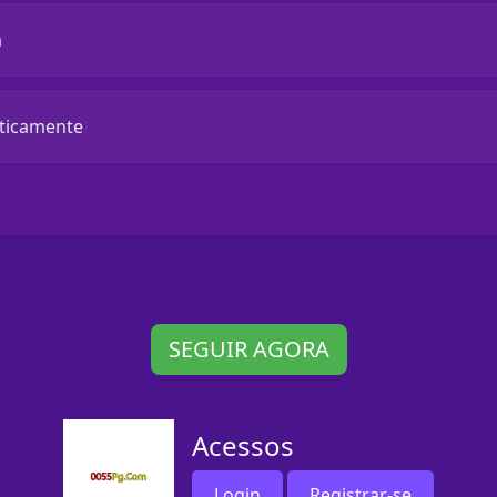
a
aticamente
SEGUIR AGORA
Acessos
Login
Registrar-se