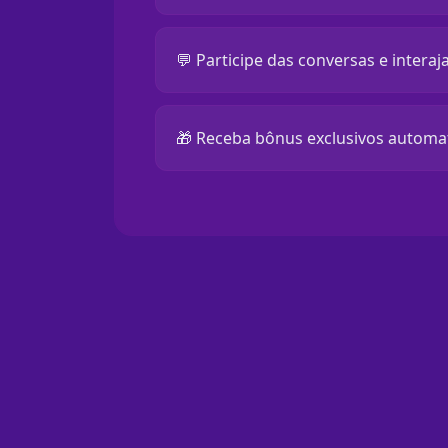
💬 Participe das conversas e interaj
🎁 Receba bônus exclusivos autom