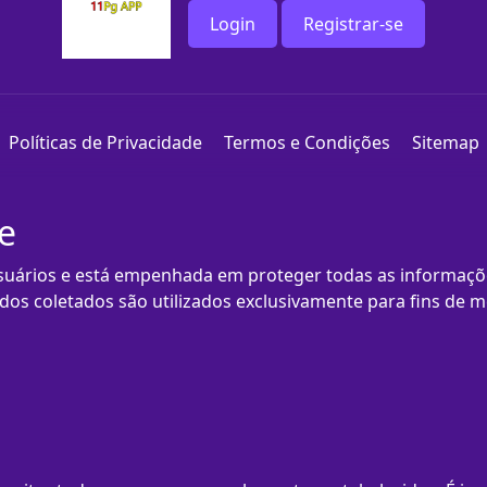
Login
Registrar-se
Políticas de Privacidade
Termos e Condições
Sitemap
de
usuários e está empenhada em proteger todas as informaçõ
os coletados são utilizados exclusivamente para fins de m