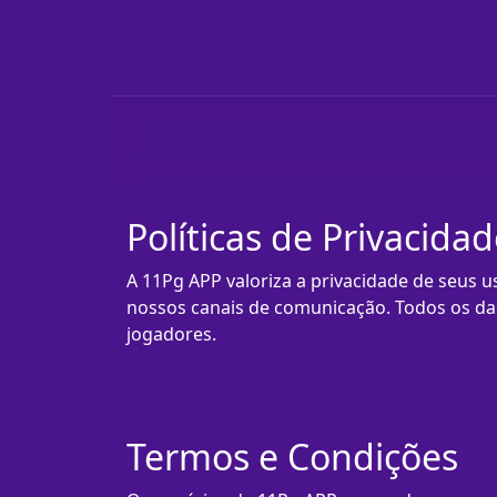
Políticas de Privacida
A 11Pg APP valoriza a privacidade de seus 
nossos canais de comunicação. Todos os dad
jogadores.
Termos e Condições