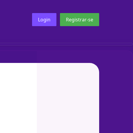
Login
Registrar-se