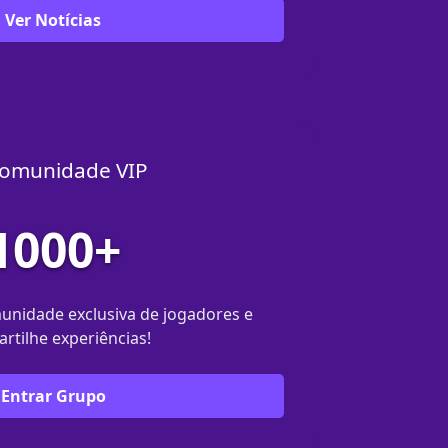
Ver Notícias
Comunidade VIP
1000+
unidade exclusiva de jogadores e
rtilhe experiências!
Entrar Grupo