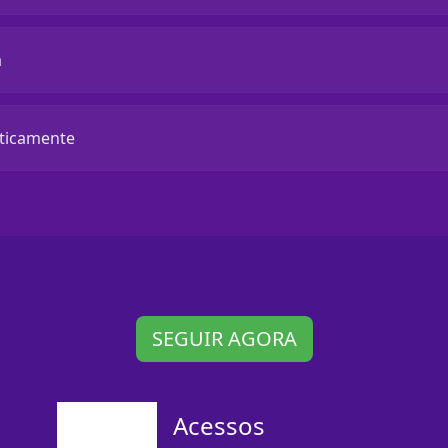
a
aticamente
SEGUIR AGORA
Acessos