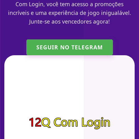
Com Login, você tem acesso a promoções
incríveis e uma experiência de jogo inigualável.
Junte-se aos vencedores agora!
SEGUIR NO TELEGRAM