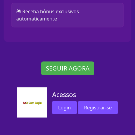
🎁 Receba bônus exclusivos
automaticamente
SEGUIR AGORA
Acessos
Login
Registrar-se