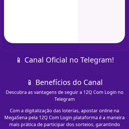
📱 Canal Oficial no Telegram!
📱 Benefícios do Canal
Descubra as vantagens de seguir a 12Q Com Login no
Telegram
Com a digitalização das loterias, apostar online na
MegaSena pela 12Q Com Login plataforma é a maneira
mais prática de participar dos sorteios, garantindo