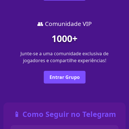
👥 Comunidade VIP
1000+
Junte-se a uma comunidade exclusiva de
jogadores e compartilhe experiências!
Entrar Grupo
📱 Como Seguir no Telegram