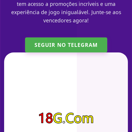
tem acesso a promoções incríveis e uma
experiência de jogo inigualável. Junte-se aos
vencedores agora!
SEGUIR NO TELEGRAM