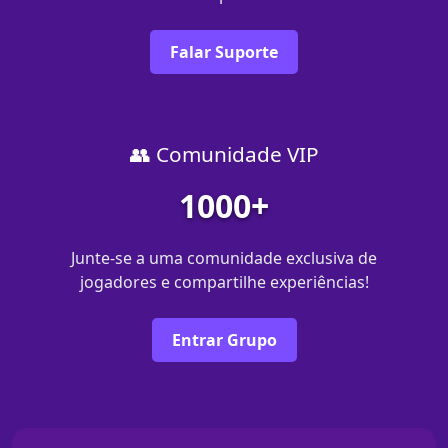
Falar Suporte
👥 Comunidade VIP
1000+
Junte-se a uma comunidade exclusiva de
jogadores e compartilhe experiências!
Entrar Grupo