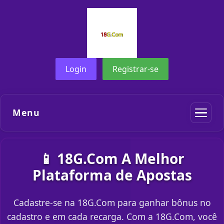
Login
Registrar-se
Menu
📱 18G.Com A Melhor
Plataforma de Apostas
Cadastre-se na 18G.Com para ganhar bônus no
cadastro e em cada recarga. Com a 18G.Com, você