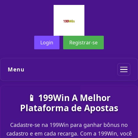
Login
Registrar-se
Menu
📱 199Win A Melhor
Plataforma de Apostas
Cadastre-se na 199Win para ganhar bônus no
cadastro e em cada recarga. Com a 199Win, você