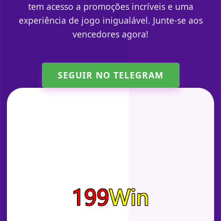
tem acesso a promoções incríveis e uma
experiência de jogo inigualável. Junte-se aos
vencedores agora!
SEGUIR NO TELEGRAM