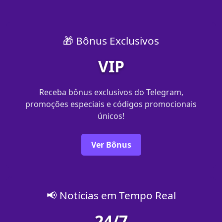
🎁 Bônus Exclusivos
VIP
Receba bônus exclusivos do Telegram,
promoções especiais e códigos promocionais
únicos!
Ver Bônus
📢 Notícias em Tempo Real
24/7