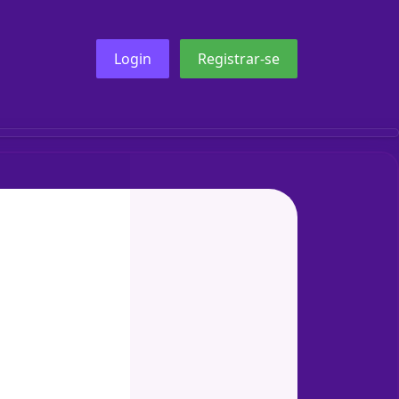
Login
Registrar-se