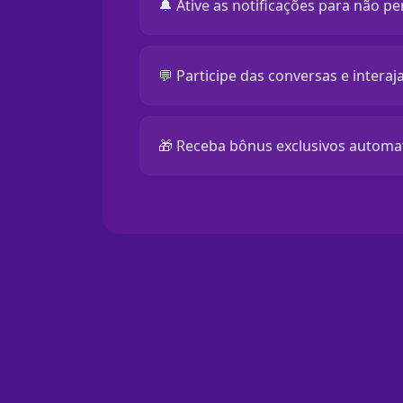
🔔 Ative as notificações para não p
💬 Participe das conversas e interaj
🎁 Receba bônus exclusivos autom