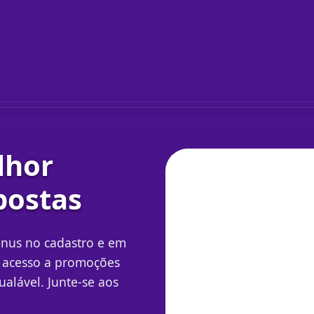
lhor
postas
nus no cadastro e em
 acesso a promoções
ualável. Junte-se aos