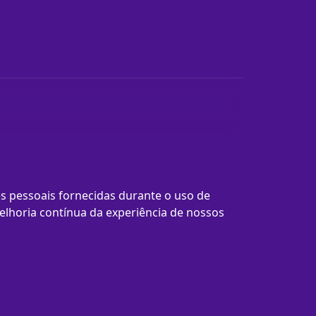
s pessoais fornecidas durante o uso de
elhoria contínua da experiência de nossos