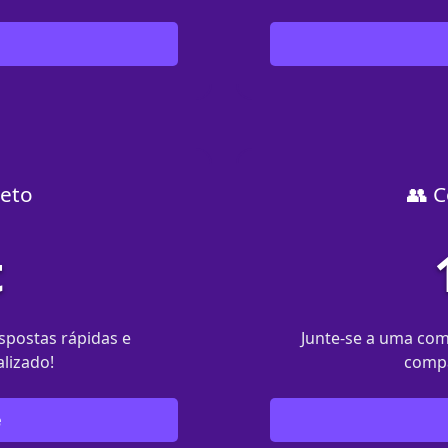
reto
👥 
t
espostas rápidas e
Junte-se a uma com
lizado!
compa
e