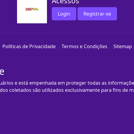
Acessos
Login
Registrar-se
Políticas de Privacidade
Termos e Condições
Sitemap
de
suários e está empenhada em proteger todas as informaçõe
os coletados são utilizados exclusivamente para fins de m