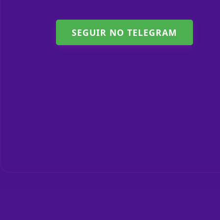
SEGUIR NO TELEGRAM