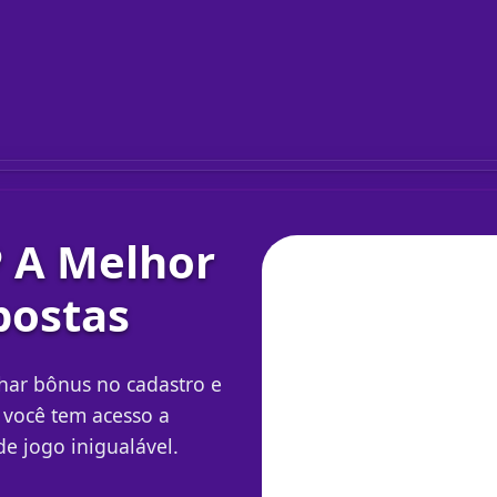
 A Melhor
postas
har bônus no cadastro e
você tem acesso a
e jogo inigualável.