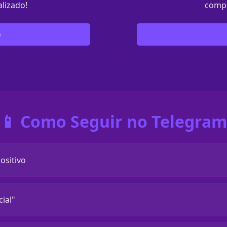
lizado!
compa
e
📱 Como Seguir no Telegram
ositivo
ial"