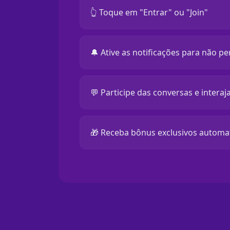
👆 Toque em "Entrar" ou "Join"
🔔 Ative as notificações para não p
💬 Participe das conversas e interaj
🎁 Receba bônus exclusivos autom