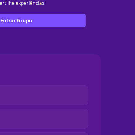
rtilhe experiências!
Entrar Grupo