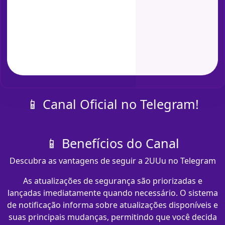
📱 Canal Oficial no Telegram!
📱 Benefícios do Canal
Descubra as vantagens de seguir a 2UUu no Telegram
As atualizações de segurança são priorizadas e
lançadas imediatamente quando necessário. O sistema
de notificação informa sobre atualizações disponíveis e
suas principais mudanças, permitindo que você decida