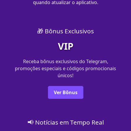
quando atualizar o aplicativo.
🎁 Bônus Exclusivos
VIP
Receba bônus exclusivos do Telegram,
promoções especiais e códigos promocionais
únicos!
Ver Bônus
📢 Notícias em Tempo Real