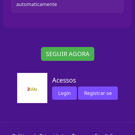
automaticamente
SEGUIR AGORA
Acessos
Login
Registrar-se