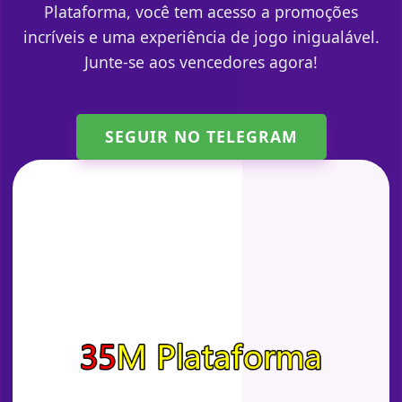
Plataforma, você tem acesso a promoções
incríveis e uma experiência de jogo inigualável.
Junte-se aos vencedores agora!
SEGUIR NO TELEGRAM