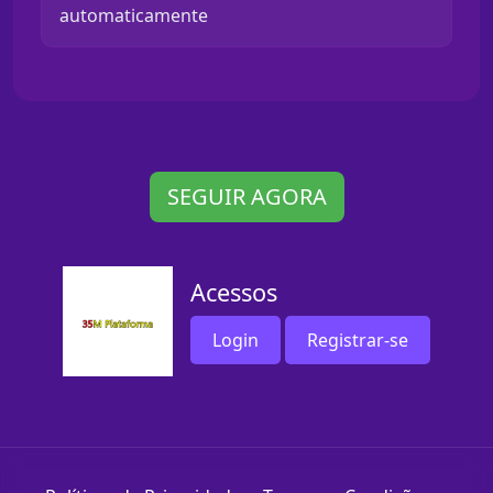
automaticamente
SEGUIR AGORA
Acessos
Login
Registrar-se