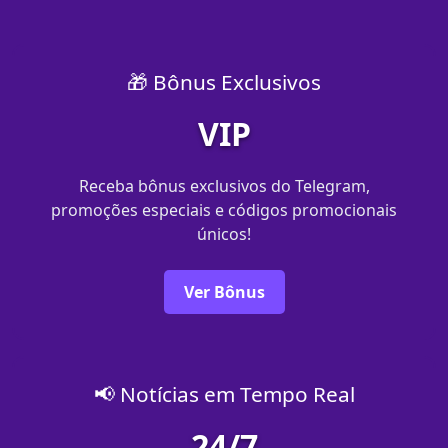
🎁 Bônus Exclusivos
VIP
Receba bônus exclusivos do Telegram,
promoções especiais e códigos promocionais
únicos!
Ver Bônus
📢 Notícias em Tempo Real
24/7