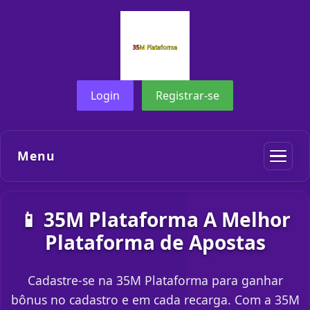
Login
Registrar-se
Menu
📱 35M Plataforma A Melhor
Plataforma de Apostas
Cadastre-se na 35M Plataforma para ganhar
bônus no cadastro e em cada recarga. Com a 35M