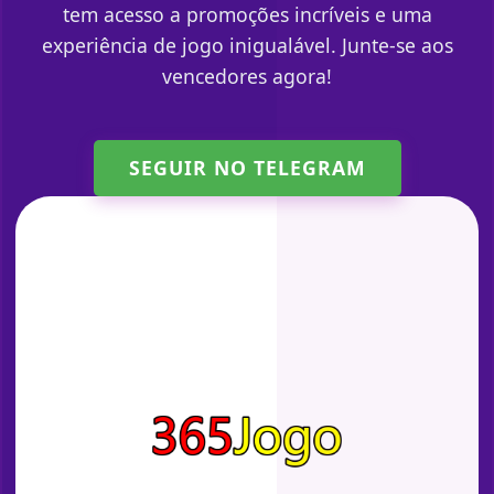
tem acesso a promoções incríveis e uma
experiência de jogo inigualável. Junte-se aos
vencedores agora!
SEGUIR NO TELEGRAM