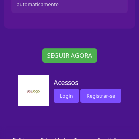
automaticamente
SEGUIR AGORA
Acessos
Login
Registrar-se