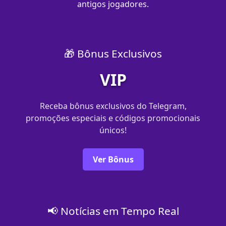
antigos jogadores.
🎁 Bônus Exclusivos
VIP
Receba bônus exclusivos do Telegram,
promoções especiais e códigos promocionais
únicos!
Ver Bônus
📢 Notícias em Tempo Real