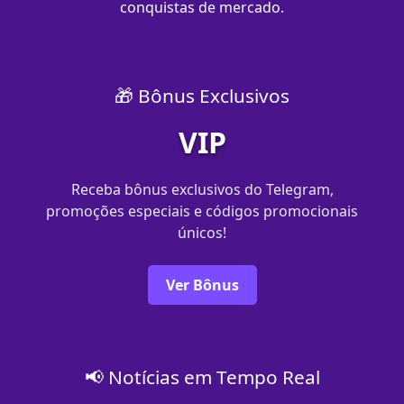
conquistas de mercado.
🎁 Bônus Exclusivos
VIP
Receba bônus exclusivos do Telegram,
promoções especiais e códigos promocionais
únicos!
Ver Bônus
📢 Notícias em Tempo Real