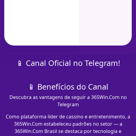
📱 Canal Oficial no Telegram!
📱 Benefícios do Canal
Descubra as vantagens de seguir a 365Win.Com no
Telegram
Como plataforma líder de cassino e entretenimento, a
365Win.Com estabeleceu padrões no setor — a
365Win.Com Brasil se destaca por tecnologia e