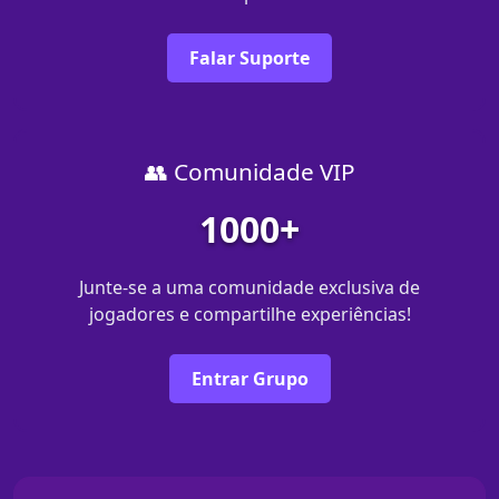
Falar Suporte
👥 Comunidade VIP
1000+
Junte-se a uma comunidade exclusiva de
jogadores e compartilhe experiências!
Entrar Grupo