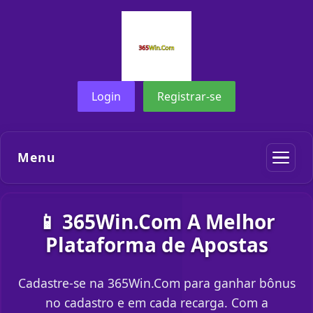
Login
Registrar-se
Menu
📱 365Win.Com A Melhor
Plataforma de Apostas
Cadastre-se na 365Win.Com para ganhar bônus
no cadastro e em cada recarga. Com a