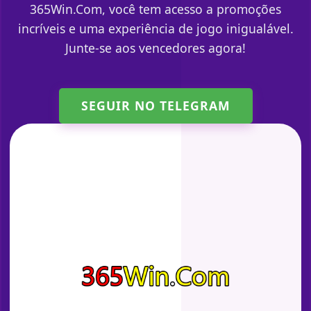
365Win.Com, você tem acesso a promoções
incríveis e uma experiência de jogo inigualável.
Junte-se aos vencedores agora!
SEGUIR NO TELEGRAM