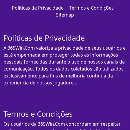
Políticas de Privacidade
Termos e Condições
Sitemap
Políticas de Privacidade
A 365Win.Com valoriza a privacidade de seus usuários e
está empenhada em proteger todas as informações
pessoais fornecidas durante o uso de nossos canais de
comunicação. Todos os dados coletados são utilizados
exclusivamente para fins de melhoria contínua da
experiência de nossos jogadores.
Termos e Condições
Os usuários da 365Win.Com concordam em respeitar