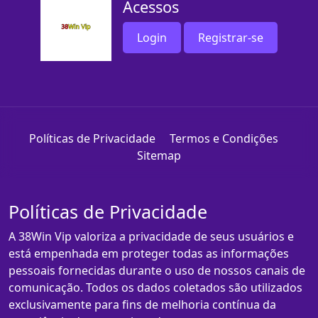
Acessos
Login
Registrar-se
Políticas de Privacidade
Termos e Condições
Sitemap
Políticas de Privacidade
A 38Win Vip valoriza a privacidade de seus usuários e
está empenhada em proteger todas as informações
pessoais fornecidas durante o uso de nossos canais de
comunicação. Todos os dados coletados são utilizados
exclusivamente para fins de melhoria contínua da