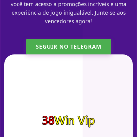
você tem acesso a promoções incríveis e uma
experiência de jogo inigualável. Junte-se aos
vencedores agora!
SEGUIR NO TELEGRAM