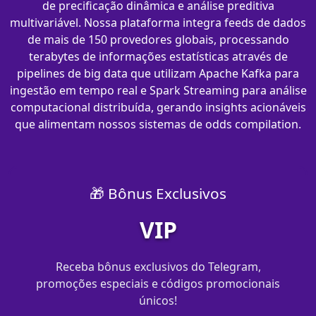
de precificação dinâmica e análise preditiva
multivariável. Nossa plataforma integra feeds de dados
de mais de 150 provedores globais, processando
terabytes de informações estatísticas através de
pipelines de big data que utilizam Apache Kafka para
ingestão em tempo real e Spark Streaming para análise
computacional distribuída, gerando insights acionáveis
que alimentam nossos sistemas de odds compilation.
🎁 Bônus Exclusivos
VIP
Receba bônus exclusivos do Telegram,
promoções especiais e códigos promocionais
únicos!