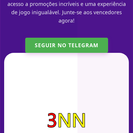
acesso a promoções incríveis e uma experiência
de jogo inigualável. Junte-se aos vencedores
agora!
SEGUIR NO TELEGRAM