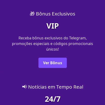
🎁 Bônus Exclusivos
VIP
Receba bônus exclusivos do Telegram,
promoções especiais e códigos promocionais
únicos!
Ver Bônus
📢 Notícias em Tempo Real
24/7