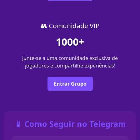
👥 Comunidade VIP
1000+
Junte-se a uma comunidade exclusiva de
jogadores e compartilhe experiências!
Entrar Grupo
📱 Como Seguir no Telegram