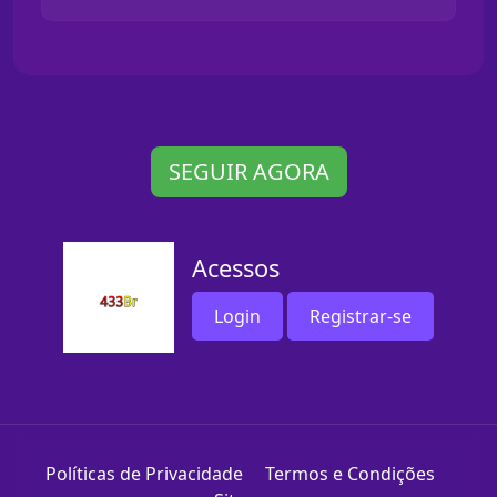
SEGUIR AGORA
Acessos
Login
Registrar-se
Políticas de Privacidade
Termos e Condições