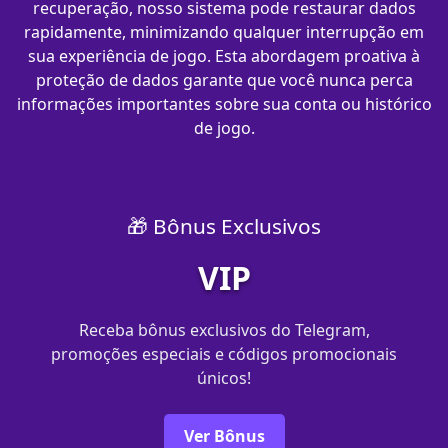
recuperação, nosso sistema pode restaurar dados
rapidamente, minimizando qualquer interrupção em
sua experiência de jogo. Esta abordagem proativa à
proteção de dados garante que você nunca perca
informações importantes sobre sua conta ou histórico
de jogo.
🎁 Bônus Exclusivos
VIP
Receba bônus exclusivos do Telegram,
promoções especiais e códigos promocionais
únicos!
Ver Bônus