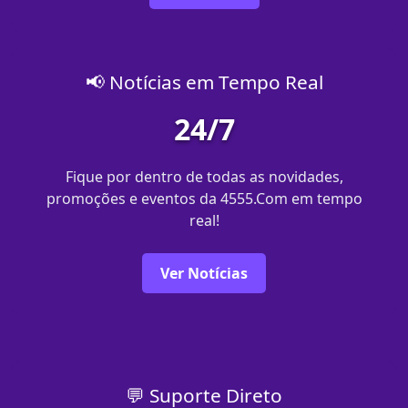
📢 Notícias em Tempo Real
24/7
Fique por dentro de todas as novidades,
promoções e eventos da 4555.Com em tempo
real!
Ver Notícias
💬 Suporte Direto