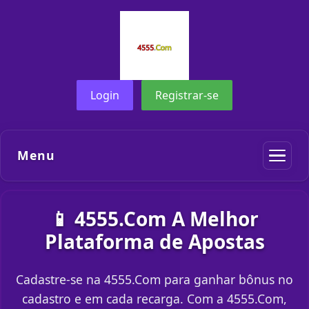
Login
Registrar-se
Menu
📱 4555.Com A Melhor
Plataforma de Apostas
Cadastre-se na 4555.Com para ganhar bônus no
cadastro e em cada recarga. Com a 4555.Com,