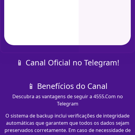
📱 Canal Oficial no Telegram!
📱 Benefícios do Canal
Descubra as vantagens de seguir a 4555.Com no
Telegram
O sistema de backup inclui verificações de integridade
automáticas que garantem que todos os dados sejam
preservados corretamente. Em caso de necessidade de