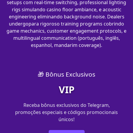
setups com real-time switching, professional lighting
rigs simulando casino floor ambiance, e acoustic
engineering eliminando background noise. Dealers
undergopara rigoroso training programs cobrindo
game mechanics, customer engagement protocols, e
multilingual communication (português, inglês,
espanhol, mandarim coverage).
🎁 Bônus Exclusivos
VIP
Receba bônus exclusivos do Telegram,
promoções especiais e códigos promocionais
únicos!