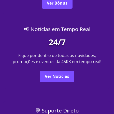
Ver Bônus
📢 Notícias em Tempo Real
24/7
Fique por dentro de todas as novidades,
promoções e eventos da 45KK em tempo real!
Ver Notícias
💬 Suporte Direto