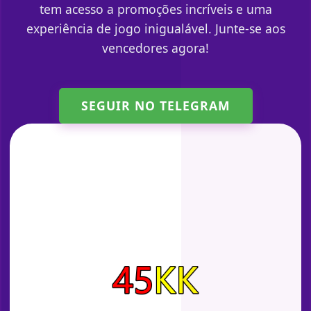
tem acesso a promoções incríveis e uma
experiência de jogo inigualável. Junte-se aos
vencedores agora!
SEGUIR NO TELEGRAM