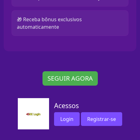
🎁 Receba bônus exclusivos
automaticamente
SEGUIR AGORA
Acessos
Login
Registrar-se