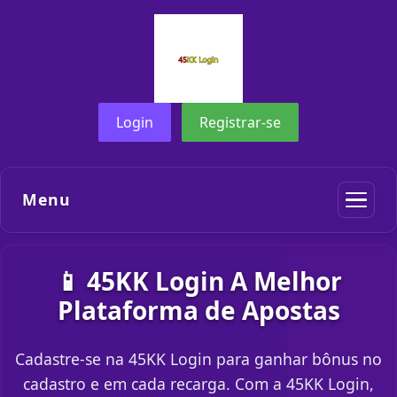
Login
Registrar-se
Menu
📱 45KK Login A Melhor
Plataforma de Apostas
Cadastre-se na 45KK Login para ganhar bônus no
cadastro e em cada recarga. Com a 45KK Login,