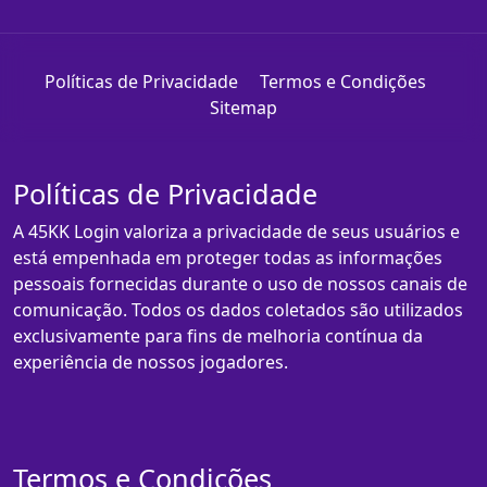
Políticas de Privacidade
Termos e Condições
Sitemap
Políticas de Privacidade
A 45KK Login valoriza a privacidade de seus usuários e
está empenhada em proteger todas as informações
pessoais fornecidas durante o uso de nossos canais de
comunicação. Todos os dados coletados são utilizados
exclusivamente para fins de melhoria contínua da
experiência de nossos jogadores.
Termos e Condições