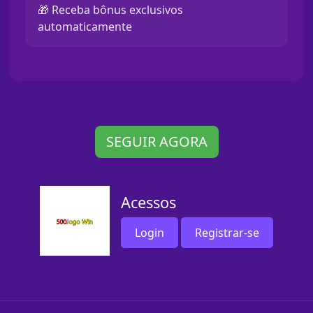
🎁 Receba bônus exclusivos
automaticamente
SEGUIR AGORA
Acessos
Login
Registrar-se