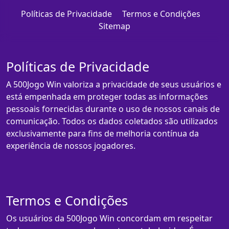
Políticas de Privacidade
Termos e Condições
Sitemap
Políticas de Privacidade
A 500Jogo Win valoriza a privacidade de seus usuários e
está empenhada em proteger todas as informações
pessoais fornecidas durante o uso de nossos canais de
comunicação. Todos os dados coletados são utilizados
exclusivamente para fins de melhoria contínua da
experiência de nossos jogadores.
Termos e Condições
Os usuários da 500Jogo Win concordam em respeitar