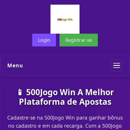
Login
Registrar-se
Menu
📱 500Jogo Win A Melhor
Plataforma de Apostas
Cadastre-se na 500Jogo Win para ganhar bônus
no cadastro e em cada recarga. Com a 500Jogo