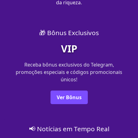
da riqueza.
🎁 Bônus Exclusivos
VIP
Receba bônus exclusivos do Telegram,
promoções especiais e códigos promocionais
únicos!
Ver Bônus
📢 Notícias em Tempo Real