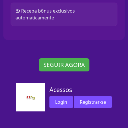
🎁 Receba bônus exclusivos
automaticamente
SEGUIR AGORA
Acessos
Login
Registrar-se