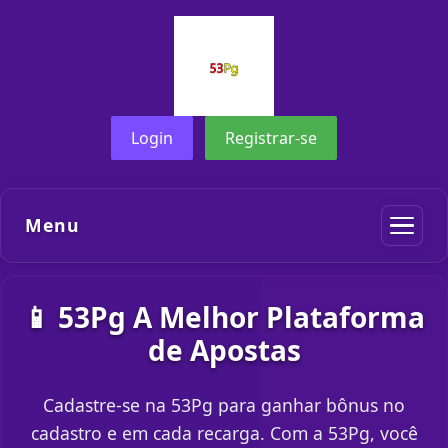
Login
Registrar-se
Menu
📱 53Pg A Melhor Plataforma
de Apostas
Cadastre-se na 53Pg para ganhar bônus no
cadastro e em cada recarga. Com a 53Pg, você