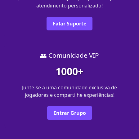
atendimento personalizado!
Falar Suporte
👥 Comunidade VIP
1000+
Junte-se a uma comunidade exclusiva de
jogadores e compartilhe experiências!
Entrar Grupo