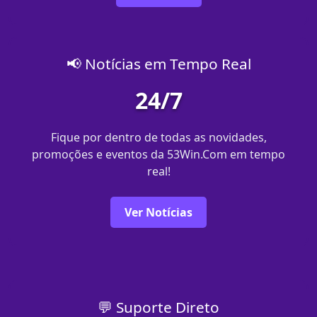
📢 Notícias em Tempo Real
24/7
Fique por dentro de todas as novidades,
promoções e eventos da 53Win.Com em tempo
real!
Ver Notícias
💬 Suporte Direto