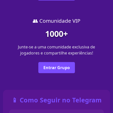
👥 Comunidade VIP
1000+
Junte-se a uma comunidade exclusiva de
jogadores e compartilhe experiências!
Entrar Grupo
📱 Como Seguir no Telegram