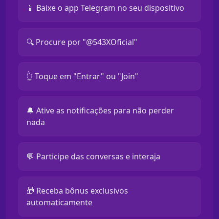
📱 Baixe o app Telegram no seu dispositivo
🔍 Procure por "@543XOficial"
👆 Toque em "Entrar" ou "Join"
🔔 Ative as notificações para não perder
nada
💬 Participe das conversas e interaja
🎁 Receba bônus exclusivos
automaticamente