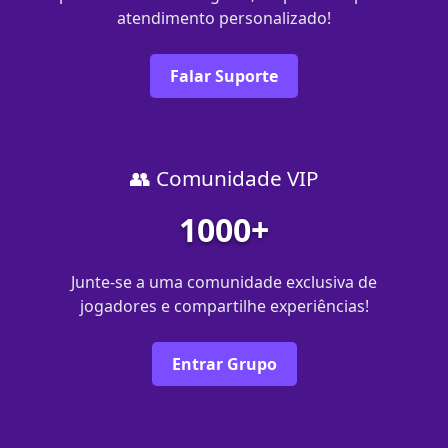
atendimento personalizado!
Falar Suporte
👥 Comunidade VIP
1000+
Junte-se a uma comunidade exclusiva de
jogadores e compartilhe experiências!
Entrar Grupo