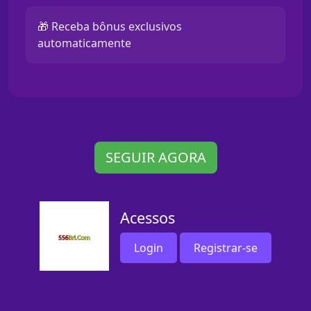
🎁 Receba bônus exclusivos
automaticamente
SEGUIR AGORA
Acessos
Login
Registrar-se