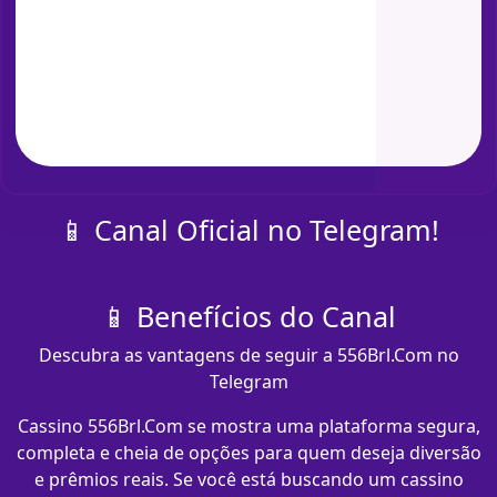
📱 Canal Oficial no Telegram!
📱 Benefícios do Canal
Descubra as vantagens de seguir a 556Brl.Com no
Telegram
Cassino 556Brl.Com se mostra uma plataforma segura,
completa e cheia de opções para quem deseja diversão
e prêmios reais. Se você está buscando um cassino