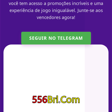
você tem acesso a promoções incríveis e uma
experiência de jogo inigualável. Junte-se aos
vencedores agora!
SEGUIR NO TELEGRAM