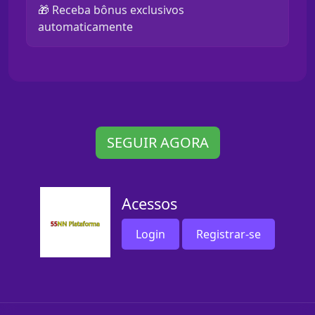
🎁 Receba bônus exclusivos
automaticamente
SEGUIR AGORA
Acessos
Login
Registrar-se