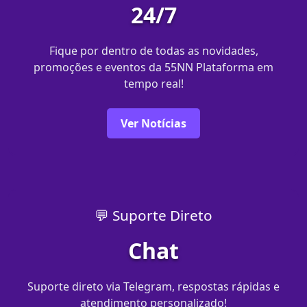
24/7
Fique por dentro de todas as novidades,
promoções e eventos da 55NN Plataforma em
tempo real!
Ver Notícias
💬 Suporte Direto
Chat
Suporte direto via Telegram, respostas rápidas e
atendimento personalizado!