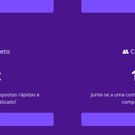
reto
👥 
t
espostas rápidas e
Junte-se a uma com
lizado!
compa
e