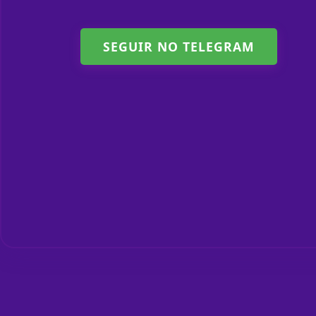
SEGUIR NO TELEGRAM