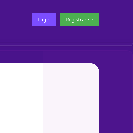
Login
Registrar-se