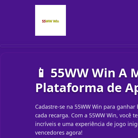
📱 55WW Win A 
Plataforma de A
Cadastre-se na 55WW Win para ganhar 
cada recarga. Com a 55WW Win, você t
incríveis e uma experiência de jogo inig
vencedores agora!