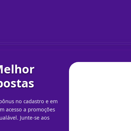
Melhor
postas
bônus no cadastro e em
em acesso a promoções
ualável. Junte-se aos