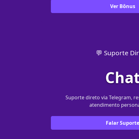
Ver Bônus
💬 Suporte Di
Cha
Suporte direto via Telegram, r
atendimento persona
Falar Suport