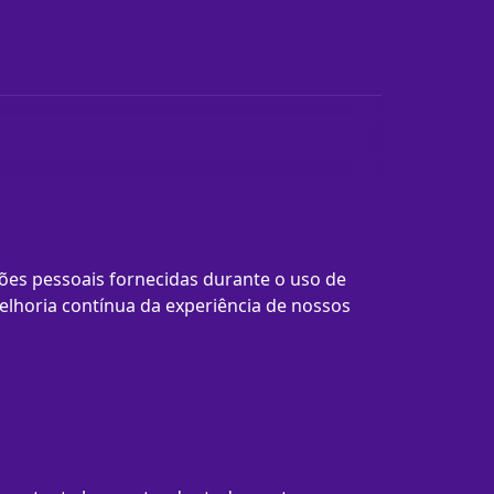
ões pessoais fornecidas durante o uso de
elhoria contínua da experiência de nossos