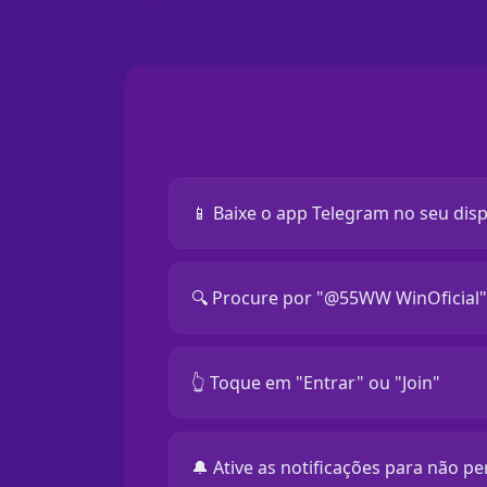
📱 Baixe o app Telegram no seu disp
🔍 Procure por "@55WW WinOficial"
👆 Toque em "Entrar" ou "Join"
🔔 Ative as notificações para não p