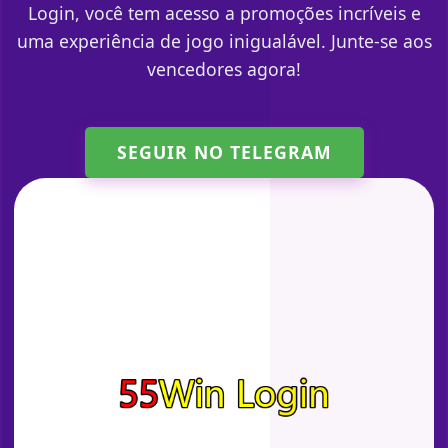
Login, você tem acesso a promoções incríveis e
uma experiência de jogo inigualável. Junte-se aos
vencedores agora!
SEGUIR NO TELEGRAM