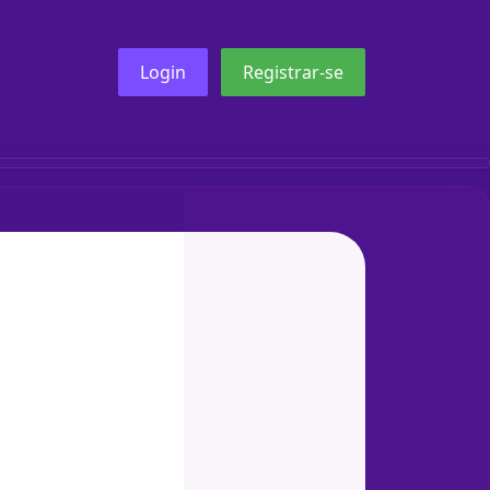
Login
Registrar-se