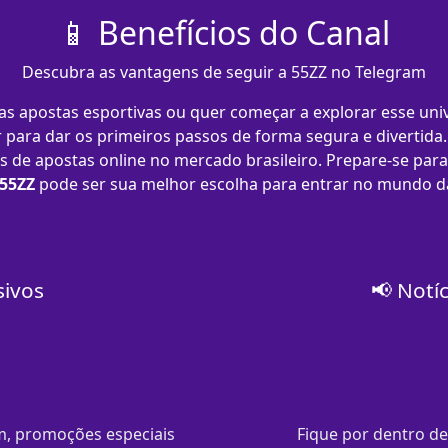
📱 Benefícios do Canal
Descubra as vantagens de seguir a 55ZZ no Telegram
 apostas esportivas ou quer começar a explorar esse univer
 para dar os primeiros passos de forma segura e divertida
s de apostas online no mercado brasileiro. Prepare-se para 
55ZZ
pode ser sua melhor escolha para entrar no mundo da
sivos
📢 Notí
m, promoções especiais
Fique por dentro d