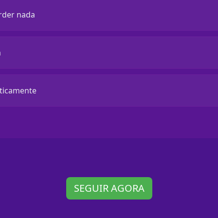
erder nada
a
aticamente
SEGUIR AGORA