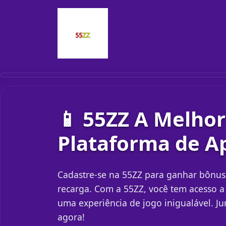
📱 55ZZ A Melhor
Plataforma de A
Cadastre-se na 55ZZ para ganhar bônus
recarga. Com a 55ZZ, você tem acesso a
uma experiência de jogo inigualável. J
agora!