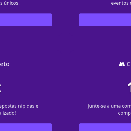
s únicos!
eventos 
reto
👥 
t
espostas rápidas e
Junte-se a uma com
lizado!
compa
e