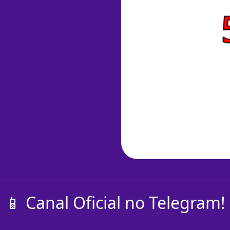
📱 Canal Oficial no Telegram!