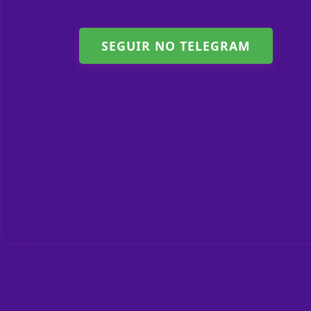
SEGUIR NO TELEGRAM