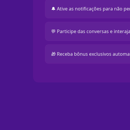
🔔 Ative as notificações para não p
💬 Participe das conversas e interaj
🎁 Receba bônus exclusivos autom