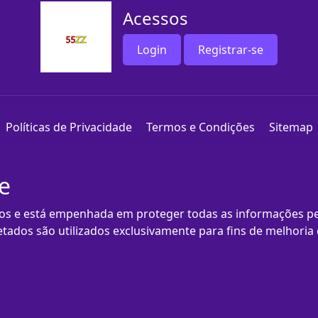
Acessos
Login
Registrar-se
Políticas de Privacidade
Termos e Condições
Sitemap
de
rios e está empenhada em proteger todas as informações p
tados são utilizados exclusivamente para fins de melhoria