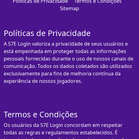
Políticas de Privacidade
Termos e Condições
Sitemap
Políticas de Privacidade
A 57E Login valoriza a privacidade de seus usuários e
está empenhada em proteger todas as informações
pessoais fornecidas durante o uso de nossos canais de
comunicação. Todos os dados coletados são utilizados
exclusivamente para fins de melhoria contínua da
experiência de nossos jogadores.
Termos e Condições
Os usuários da 57E Login concordam em respeitar
todas as regras e regulamentos estabelecidos. É