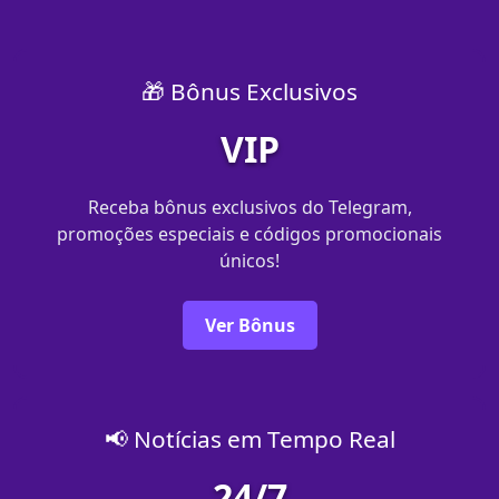
🎁 Bônus Exclusivos
VIP
Receba bônus exclusivos do Telegram,
promoções especiais e códigos promocionais
únicos!
Ver Bônus
📢 Notícias em Tempo Real
24/7