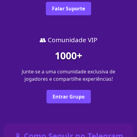
Falar Suporte
👥 Comunidade VIP
1000+
Junte-se a uma comunidade exclusiva de
jogadores e compartilhe experiências!
Entrar Grupo
📱 Como Seguir no Telegram