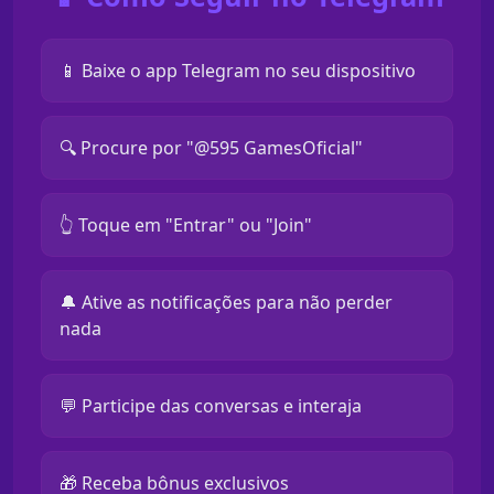
📱 Baixe o app Telegram no seu dispositivo
🔍 Procure por "@595 GamesOficial"
👆 Toque em "Entrar" ou "Join"
🔔 Ative as notificações para não perder
nada
💬 Participe das conversas e interaja
🎁 Receba bônus exclusivos