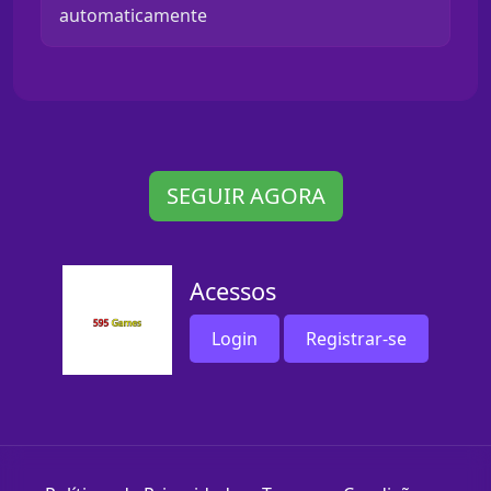
automaticamente
SEGUIR AGORA
Acessos
Login
Registrar-se