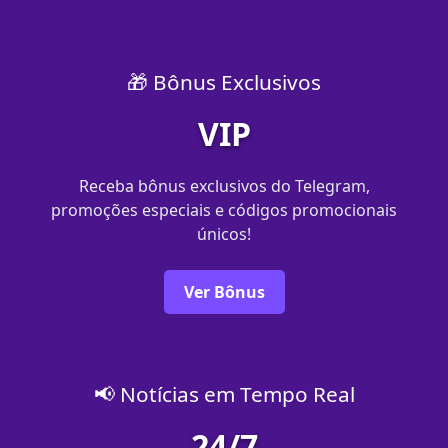
🎁 Bônus Exclusivos
VIP
Receba bônus exclusivos do Telegram,
promoções especiais e códigos promocionais
únicos!
Ver Bônus
📢 Notícias em Tempo Real
24/7