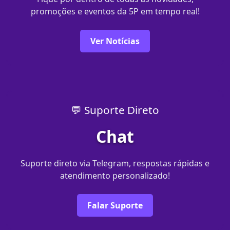
promoções e eventos da 5P em tempo real!
Ver Notícias
💬 Suporte Direto
Chat
Suporte direto via Telegram, respostas rápidas e
atendimento personalizado!
Falar Suporte