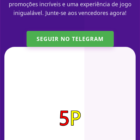
promoções incríveis e uma experiência de jogo
inigualável. Junte-se aos vencedores agora!
SEGUIR NO TELEGRAM