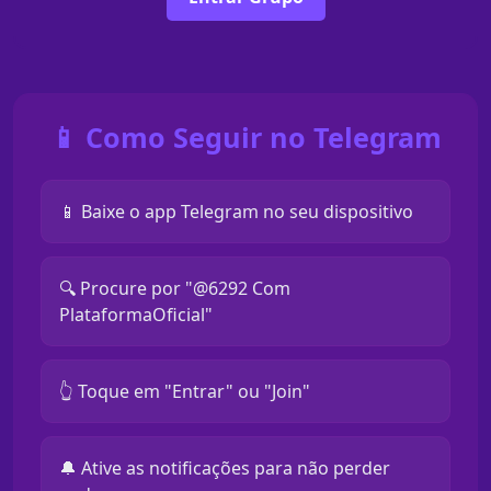
📱 Como Seguir no Telegram
📱 Baixe o app Telegram no seu dispositivo
🔍 Procure por "@6292 Com
PlataformaOficial"
👆 Toque em "Entrar" ou "Join"
🔔 Ative as notificações para não perder