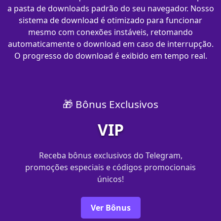
a pasta de downloads padrão do seu navegador. Nosso
sistema de download é otimizado para funcionar
mesmo com conexões instáveis, retomando
automaticamente o download em caso de interrupção.
O progresso do download é exibido em tempo real.
🎁 Bônus Exclusivos
VIP
Receba bônus exclusivos do Telegram,
promoções especiais e códigos promocionais
únicos!
Ver Bônus