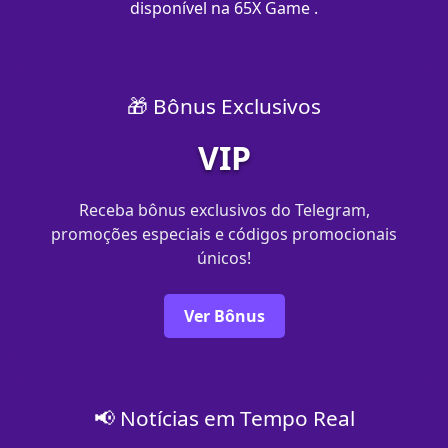
disponível na 65X Game .
🎁 Bônus Exclusivos
VIP
Receba bônus exclusivos do Telegram,
promoções especiais e códigos promocionais
únicos!
Ver Bônus
📢 Notícias em Tempo Real