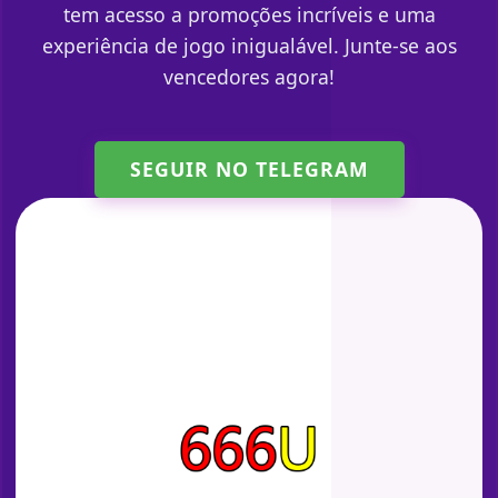
tem acesso a promoções incríveis e uma
experiência de jogo inigualável. Junte-se aos
vencedores agora!
SEGUIR NO TELEGRAM