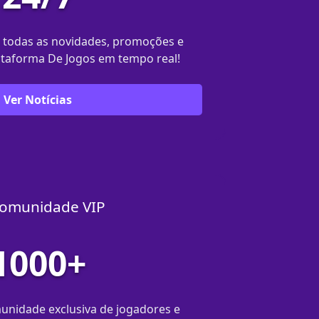
e todas as novidades, promoções e
ataforma De Jogos em tempo real!
Ver Notícias
Comunidade VIP
1000+
unidade exclusiva de jogadores e