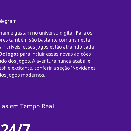
elegram
m e gastam no universo digital. Para os
adores também são bastante comuns nesta
ncríveis, esses jogos estão atraindo cada
De Jogos
para incluir essas novas adições
o dos jogos. A aventura nunca acaba, e
h e excitante, conferir a seção 'Novidades'
dos jogos modernos.
cias em Tempo Real
24/7