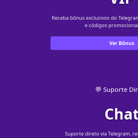
Receba bônus exclusivos do Telegra
e códigos promocionai
Ver Bônus
💬 Suporte Di
Cha
Suporte direto via Telegram, r