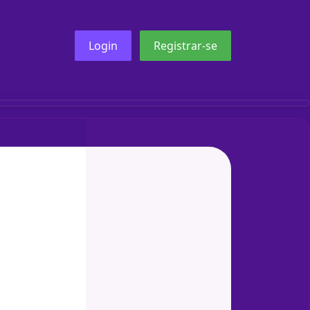
Login
Registrar-se