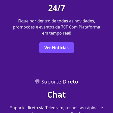
24/7
Fique por dentro de todas as novidades,
promoções e eventos da 70T Com Plataforma
em tempo real!
Ver Notícias
💬 Suporte Direto
Chat
Suporte direto via Telegram, respostas rápidas e