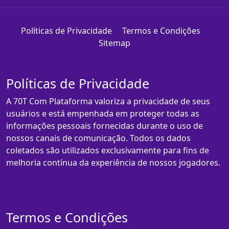
Políticas de Privacidade
Termos e Condições
Sitemap
Políticas de Privacidade
A 70T Com Plataforma valoriza a privacidade de seus
usuários e está empenhada em proteger todas as
informações pessoais fornecidas durante o uso de
nossos canais de comunicação. Todos os dados
coletados são utilizados exclusivamente para fins de
melhoria contínua da experiência de nossos jogadores.
Termos e Condições