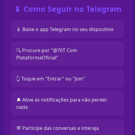
📱 Como Seguir no Telegram
📱 Baixe o app Telegram no seu dispositivo
🔍 Procure por "@70T Com
PlataformaOficial"
👆 Toque em "Entrar" ou "Join"
🔔 Ative as notificações para não perder
nada
💬 Participe das conversas e interaja