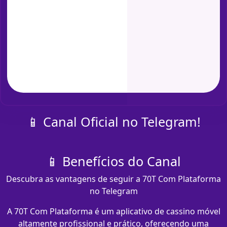
📱 Canal Oficial no Telegram!
📱 Benefícios do Canal
Descubra as vantagens de seguir a 70T Com Plataforma
no Telegram
A 70T Com Plataforma é um aplicativo de cassino móvel
altamente profissional e prático, oferecendo uma