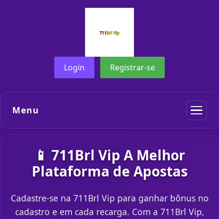
Login
Registrar-se
Menu
📱 711Brl Vip A Melhor
Plataforma de Apostas
Cadastre-se na 711Brl Vip para ganhar bônus no
cadastro e em cada recarga. Com a 711Brl Vip,