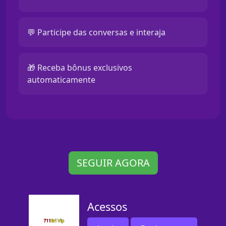
💬 Participe das conversas e interaja
🎁 Receba bônus exclusivos
automaticamente
SEGUIR AGORA
Acessos