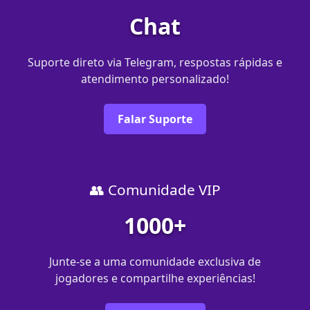
Chat
Suporte direto via Telegram, respostas rápidas e
atendimento personalizado!
Falar Suporte
👥 Comunidade VIP
1000+
Junte-se a uma comunidade exclusiva de
jogadores e compartilhe experiências!