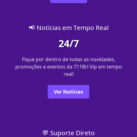
📢 Notícias em Tempo Real
24/7
Fique por dentro de todas as novidades,
promoções e eventos da 711Brl Vip em tempo
real!
Ver Notícias
💬 Suporte Direto