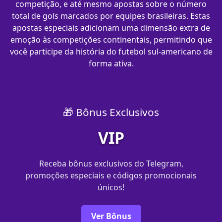
competição, e até mesmo apostas sobre o número
total de gols marcados por equipes brasileiras. Estas
apostas especiais adicionam uma dimensão extra de
emoção às competições continentais, permitindo que
você participe da história do futebol sul-americano de
forma ativa.
🎁 Bônus Exclusivos
VIP
Receba bônus exclusivos do Telegram,
promoções especiais e códigos promocionais
únicos!
Ver Bônus