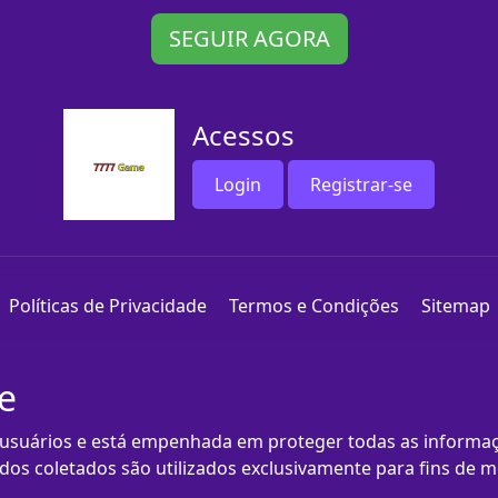
SEGUIR AGORA
Acessos
Login
Registrar-se
Políticas de Privacidade
Termos e Condições
Sitemap
de
s usuários e está empenhada em proteger todas as informaç
os coletados são utilizados exclusivamente para fins de m