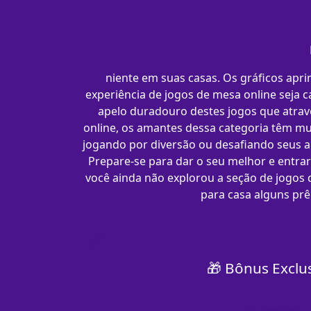
niente em suas casas. Os gráficos apr
experiência de jogos de mesa online seja 
apelo duradouro destes jogos que atrav
online, os amantes dessa categoria têm mu
jogando por diversão ou desafiando seus 
Prepare-se para dar o seu melhor e entr
você ainda não explorou a seção de jogos
para casa alguns prê
🎁 Bônus Exclu