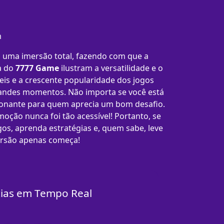
m
m uma imersão total, fazendo com que a
a do
7777 Game
ilustram a versatilidade e o
is e a crescente popularidade dos jogos
grandes momentos. Não importa se você está
ionante para quem aprecia um bom desafio.
moção nunca foi tão acessível! Portanto, se
gos, aprenda estratégias e, quem sabe, leve
versão apenas começa!
cias em Tempo Real