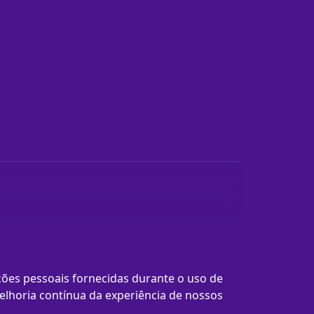
ões pessoais fornecidas durante o uso de
elhoria contínua da experiência de nossos