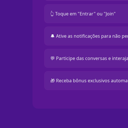
👆 Toque em "Entrar" ou "Join"
🔔 Ative as notificações para não p
💬 Participe das conversas e interaj
🎁 Receba bônus exclusivos autom