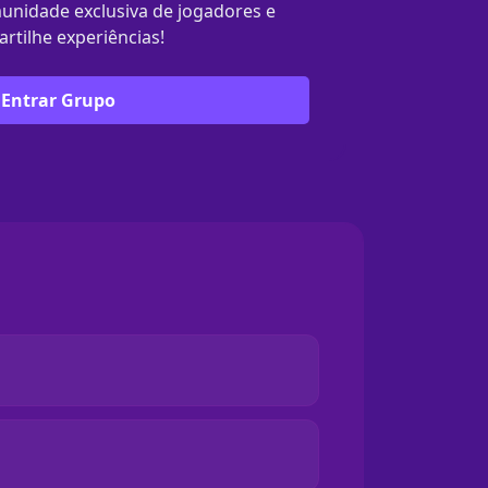
unidade exclusiva de jogadores e
rtilhe experiências!
Entrar Grupo