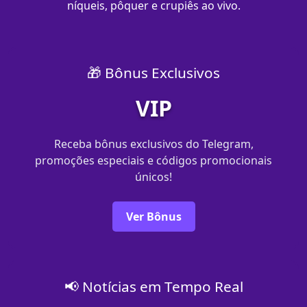
níqueis, pôquer e crupiês ao vivo.
🎁 Bônus Exclusivos
VIP
Receba bônus exclusivos do Telegram,
promoções especiais e códigos promocionais
únicos!
Ver Bônus
📢 Notícias em Tempo Real