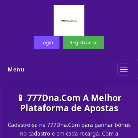
Login
Registrar-se
Menu
📱 777Dna.Com A Melhor
Plataforma de Apostas
Cadastre-se na 777Dna.Com para ganhar bônus
no cadastro e em cada recarga. Com a