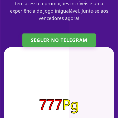
tem acesso a promoções incríveis e uma
experiência de jogo inigualável. Junte-se aos
vencedores agora!
SEGUIR NO TELEGRAM