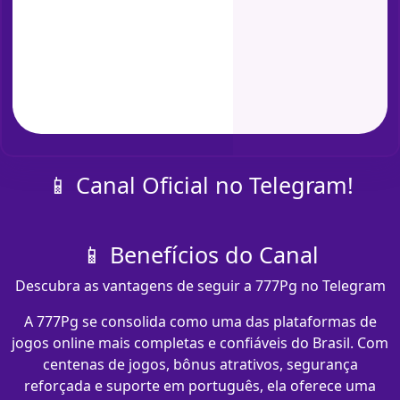
📱 Canal Oficial no Telegram!
📱 Benefícios do Canal
Descubra as vantagens de seguir a 777Pg no Telegram
A 777Pg se consolida como uma das plataformas de
jogos online mais completas e confiáveis do Brasil. Com
centenas de jogos, bônus atrativos, segurança
reforçada e suporte em português, ela oferece uma