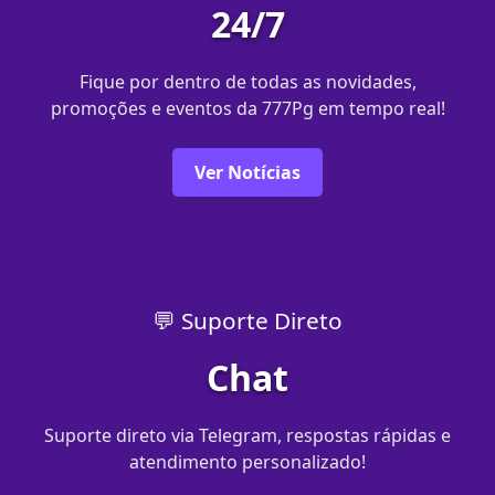
24/7
Fique por dentro de todas as novidades,
promoções e eventos da 777Pg em tempo real!
Ver Notícias
💬 Suporte Direto
Chat
Suporte direto via Telegram, respostas rápidas e
atendimento personalizado!