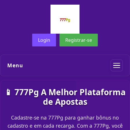
Login
Registrar-se
Menu
📱 777Pg A Melhor Plataforma
de Apostas
Cadastre-se na 777Pg para ganhar bônus no
cadastro e em cada recarga. Com a 777Pg, você