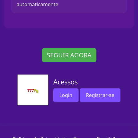
automaticamente
SEGUIR AGORA
Acessos
Login
Registrar-se