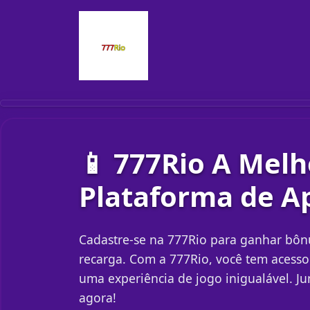
📱 777Rio A Melh
Plataforma de A
Cadastre-se na 777Rio para ganhar bôn
recarga. Com a 777Rio, você tem acesso
uma experiência de jogo inigualável. J
agora!