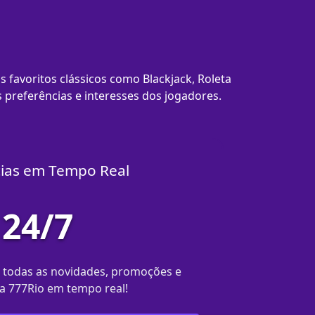
s favoritos clássicos como Blackjack, Roleta
 preferências e interesses dos jogadores.
cias em Tempo Real
24/7
e todas as novidades, promoções e
a 777Rio em tempo real!