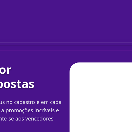
or
postas
us no cadastro e em cada
 a promoções incríveis e
unte-se aos vencedores