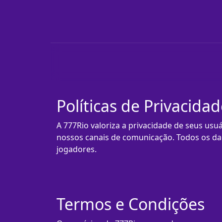
Políticas de Privacida
A 777Rio valoriza a privacidade de seus us
nossos canais de comunicação. Todos os dad
jogadores.
Termos e Condições