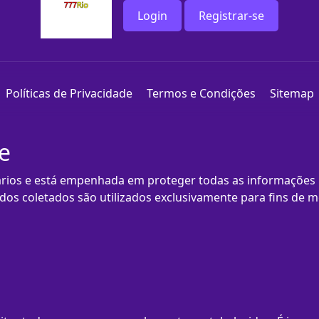
Login
Registrar-se
Políticas de Privacidade
Termos e Condições
Sitemap
de
uários e está empenhada em proteger todas as informações 
os coletados são utilizados exclusivamente para fins de m