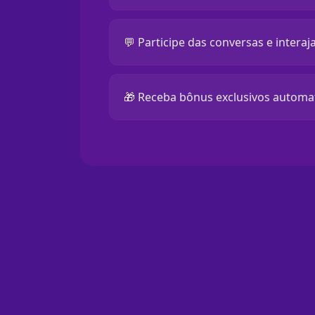
💬 Participe das conversas e interaj
🎁 Receba bônus exclusivos autom