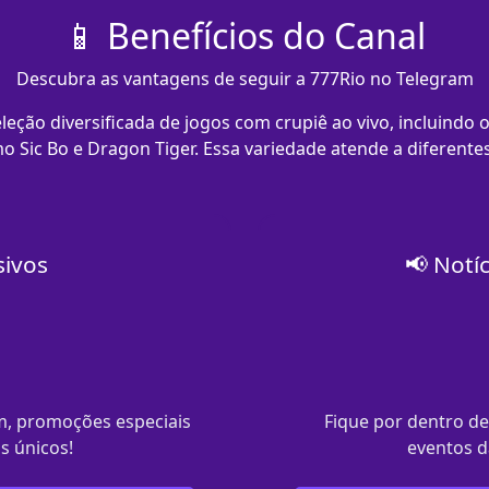
📱 Benefícios do Canal
Descubra as vantagens de seguir a 777Rio no Telegram
eção diversificada de jogos com crupiê ao vivo, incluindo o
 Sic Bo e Dragon Tiger. Essa variedade atende a diferentes
sivos
📢 Notí
m, promoções especiais
Fique por dentro d
s únicos!
eventos d