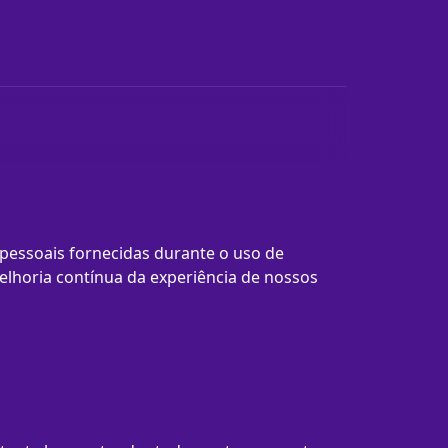
pessoais fornecidas durante o uso de
elhoria contínua da experiência de nossos