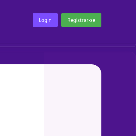
Login
Registrar-se