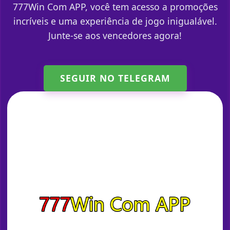
777Win Com APP, você tem acesso a promoções
incríveis e uma experiência de jogo inigualável.
Junte-se aos vencedores agora!
SEGUIR NO TELEGRAM