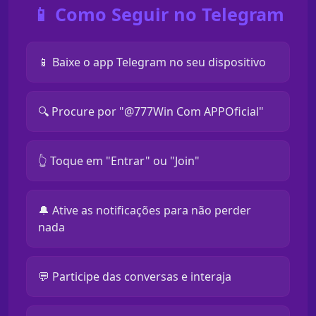
📱 Como Seguir no Telegram
📱 Baixe o app Telegram no seu dispositivo
🔍 Procure por "@777Win Com APPOficial"
👆 Toque em "Entrar" ou "Join"
🔔 Ative as notificações para não perder
nada
💬 Participe das conversas e interaja