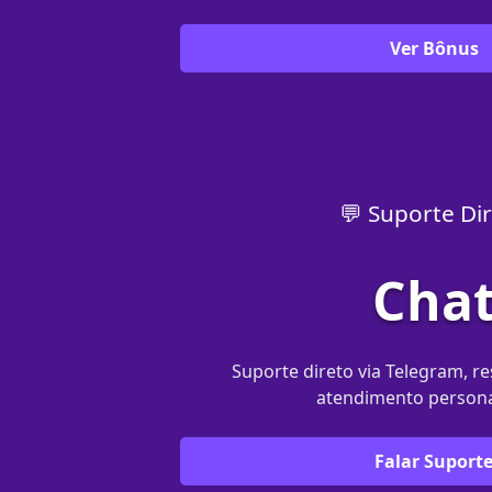
Ver Bônus
💬 Suporte Di
Cha
Suporte direto via Telegram, r
atendimento persona
Falar Suport