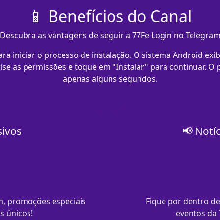
📱 Benefícios do Canal
Descubra as vantagens de seguir a 77Fe Login no Telegra
a iniciar o processo de instalação. O sistema Android ex
evise as permissões e toque em "Instalar" para continuar. O 
apenas alguns segundos.
sivos
📢 Notí
m, promoções especiais
Fique por dentro d
s únicos!
eventos da 