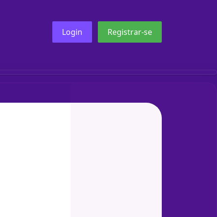
Login
Registrar-se