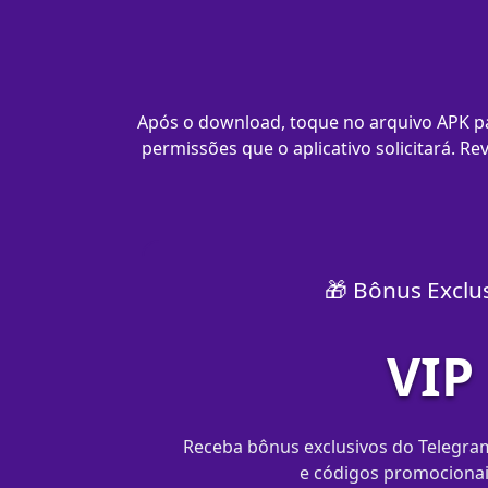
Após o download, toque no arquivo APK par
permissões que o aplicativo solicitará. R
🎁 Bônus Exclu
VIP
Receba bônus exclusivos do Telegra
e códigos promocionai