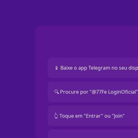
📱 Baixe o app Telegram no seu disp
🔍 Procure por "@77Fe LoginOficial"
👆 Toque em "Entrar" ou "Join"