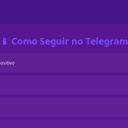
📱 Como Seguir no Telegram
ositivo