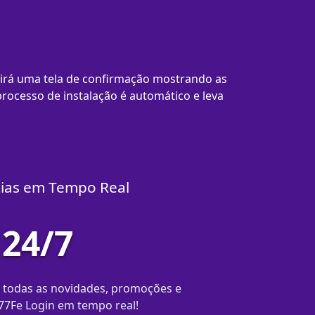
m
ibirá uma tela de confirmação mostrando as
processo de instalação é automático e leva
cias em Tempo Real
24/7
e todas as novidades, promoções e
77Fe Login em tempo real!