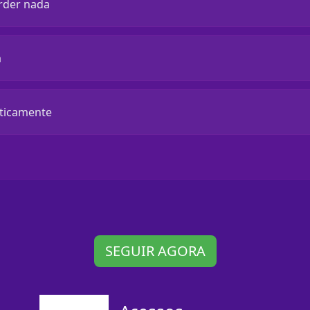
erder nada
a
aticamente
SEGUIR AGORA