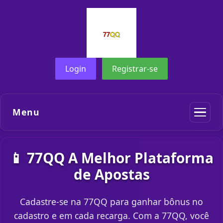
Login
Registrar-se
Menu
📱 77QQ A Melhor Plataforma
de Apostas
Cadastre-se na 77QQ para ganhar bônus no
cadastro e em cada recarga. Com a 77QQ, você