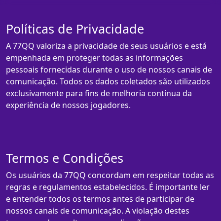
Políticas de Privacidade
A 77QQ valoriza a privacidade de seus usuários e está
empenhada em proteger todas as informações
pessoais fornecidas durante o uso de nossos canais de
comunicação. Todos os dados coletados são utilizados
exclusivamente para fins de melhoria contínua da
experiência de nossos jogadores.
Termos e Condições
Os usuários da 77QQ concordam em respeitar todas as
regras e regulamentos estabelecidos. É importante ler
e entender todos os termos antes de participar de
nossos canais de comunicação. A violação destes