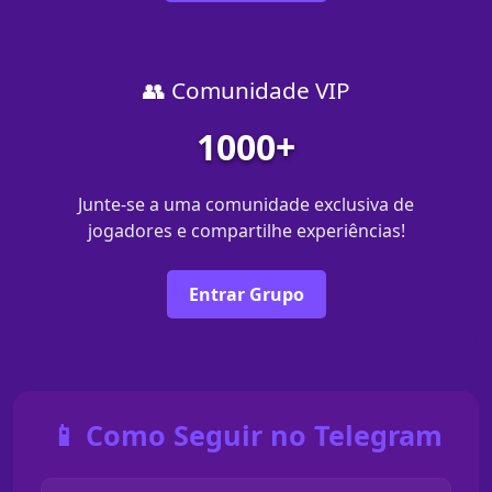
👥 Comunidade VIP
1000+
Junte-se a uma comunidade exclusiva de
jogadores e compartilhe experiências!
Entrar Grupo
📱 Como Seguir no Telegram