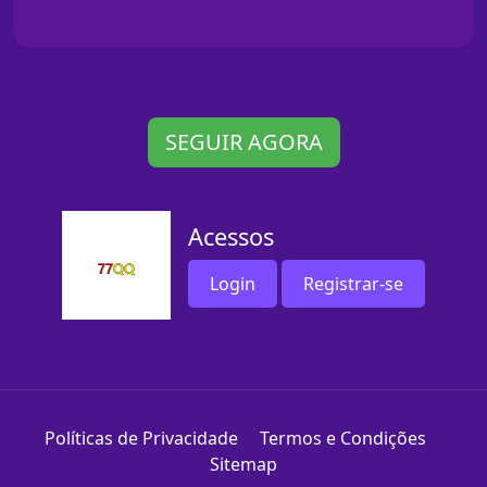
SEGUIR AGORA
Acessos
Login
Registrar-se
Políticas de Privacidade
Termos e Condições
Sitemap