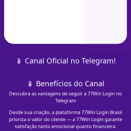
📱 Canal Oficial no Telegram!
📱 Benefícios do Canal
Descubra as vantagens de seguir a 77Win Login no
Telegram
Desde sua criação, a plataforma 77Win Login Brasil
prioriza o valor do cliente — a 77Win Login garante
satisfação tanto emocional quanto financeira.