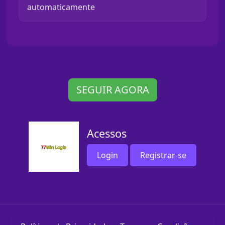
automaticamente
SEGUIR AGORA
Acessos
Login
Registrar-se