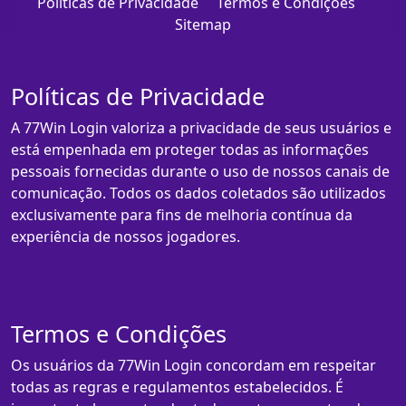
Políticas de Privacidade
Termos e Condições
Sitemap
Políticas de Privacidade
A 77Win Login valoriza a privacidade de seus usuários e
está empenhada em proteger todas as informações
pessoais fornecidas durante o uso de nossos canais de
comunicação. Todos os dados coletados são utilizados
exclusivamente para fins de melhoria contínua da
experiência de nossos jogadores.
Termos e Condições
Os usuários da 77Win Login concordam em respeitar
todas as regras e regulamentos estabelecidos. É