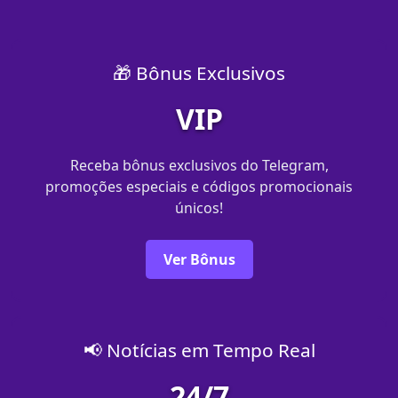
🎁 Bônus Exclusivos
VIP
Receba bônus exclusivos do Telegram,
promoções especiais e códigos promocionais
únicos!
Ver Bônus
📢 Notícias em Tempo Real
24/7