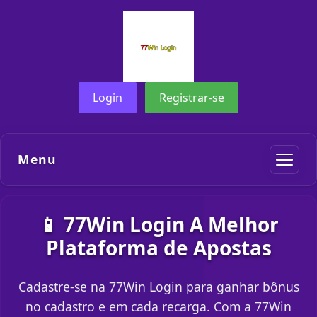
Login
Registrar-se
Menu
📱 77Win Login A Melhor
Plataforma de Apostas
Cadastre-se na 77Win Login para ganhar bônus
no cadastro e em cada recarga. Com a 77Win