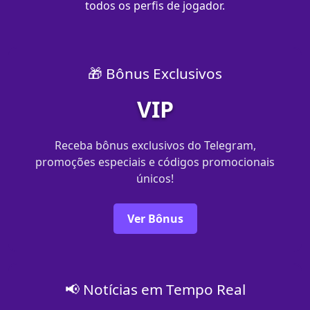
todos os perfis de jogador.
🎁 Bônus Exclusivos
VIP
Receba bônus exclusivos do Telegram,
promoções especiais e códigos promocionais
únicos!
Ver Bônus
📢 Notícias em Tempo Real