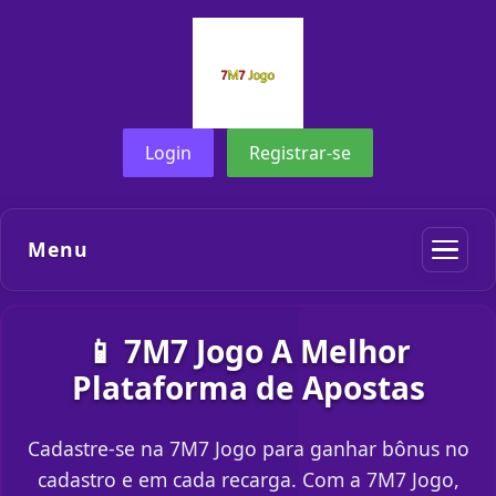
Login
Registrar-se
Menu
📱 7M7 Jogo A Melhor
Plataforma de Apostas
Cadastre-se na 7M7 Jogo para ganhar bônus no
cadastro e em cada recarga. Com a 7M7 Jogo,