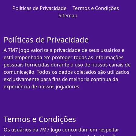
Políticas de Privacidade
Termos e Condições
Sitemap
Políticas de Privacidade
A 7M7 Jogo valoriza a privacidade de seus usuários e
está empenhada em proteger todas as informações
pessoais fornecidas durante o uso de nossos canais de
comunicação. Todos os dados coletados são utilizados
exclusivamente para fins de melhoria contínua da
experiência de nossos jogadores.
Termos e Condições
Os usuários da 7M7 Jogo concordam em respeitar