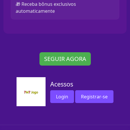
🎁 Receba bônus exclusivos
automaticamente
SEGUIR AGORA
Acessos
Login
Registrar-se