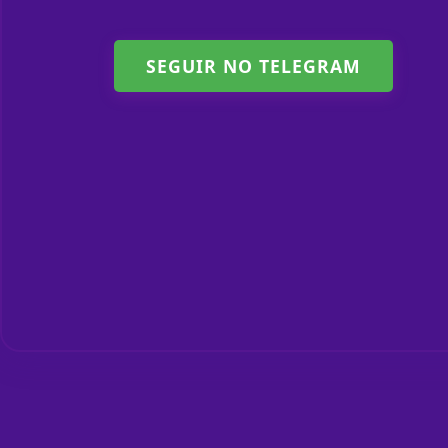
SEGUIR NO TELEGRAM