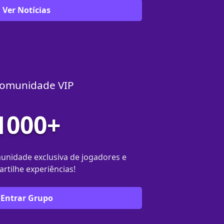
Ver Notícias
Comunidade VIP
1000+
unidade exclusiva de jogadores e
rtilhe experiências!
Entrar Grupo