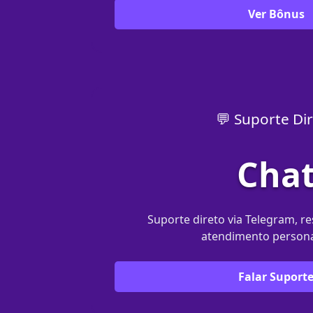
Ver Bônus
💬 Suporte Di
Cha
Suporte direto via Telegram, r
atendimento persona
Falar Suport