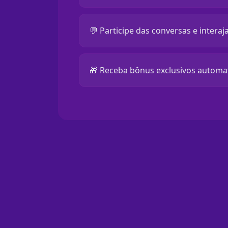
💬 Participe das conversas e interaj
🎁 Receba bônus exclusivos autom