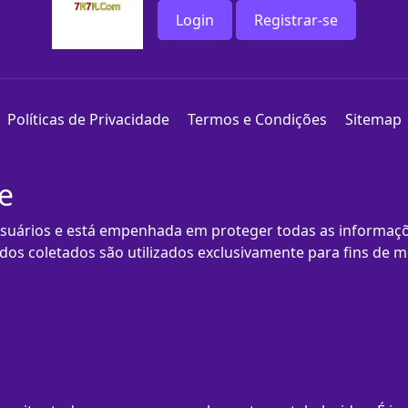
Login
Registrar-se
Políticas de Privacidade
Termos e Condições
Sitemap
de
 usuários e está empenhada em proteger todas as informaçõ
os coletados são utilizados exclusivamente para fins de m