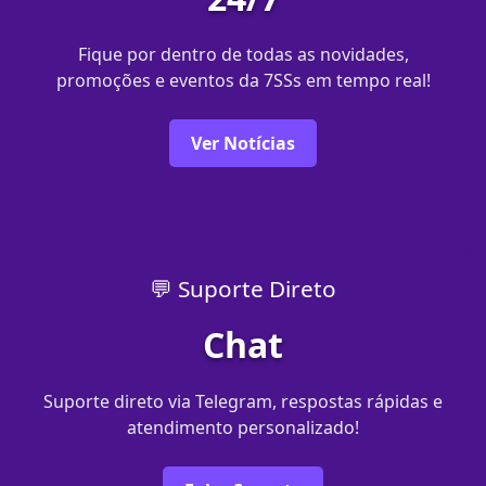
Fique por dentro de todas as novidades,
promoções e eventos da 7SSs em tempo real!
Ver Notícias
💬 Suporte Direto
Chat
Suporte direto via Telegram, respostas rápidas e
atendimento personalizado!