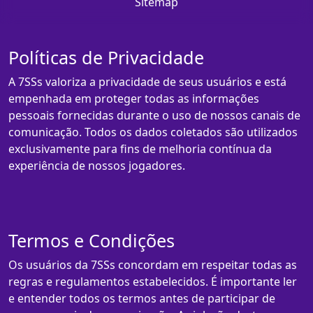
Sitemap
Políticas de Privacidade
A 7SSs valoriza a privacidade de seus usuários e está
empenhada em proteger todas as informações
pessoais fornecidas durante o uso de nossos canais de
comunicação. Todos os dados coletados são utilizados
exclusivamente para fins de melhoria contínua da
experiência de nossos jogadores.
Termos e Condições
Os usuários da 7SSs concordam em respeitar todas as
regras e regulamentos estabelecidos. É importante ler
e entender todos os termos antes de participar de