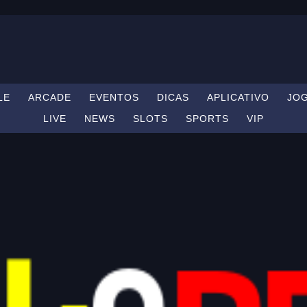
LE
ARCADE
EVENTOS
DICAS
APLICATIVO
JO
LIVE
NEWS
SLOTS
SPORTS
VIP