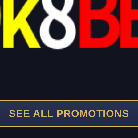
SEE ALL PROMOTIONS