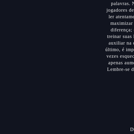
palavras. 
jogadores de
ler atentam
maximizar 
diferença;
treinar suas
auxiliar na
último, é imp
vezes esquec
apenas aume
Lembre-se de
D