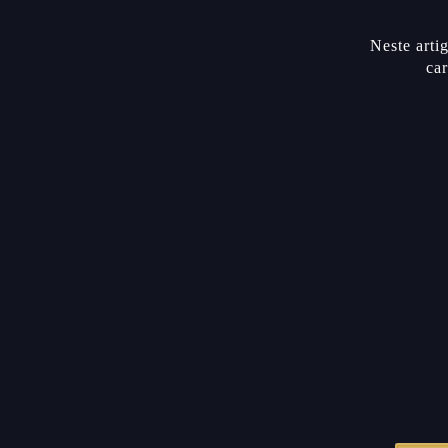
Neste arti
car