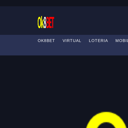
OK8BET
VIRTUAL
LOTERIA
MOBI