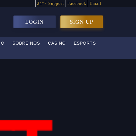
24*7 Support
Facebook
Email
LOGIN
SIGN UP
GO
SOBRE NÓS
CASINO
ESPORTS