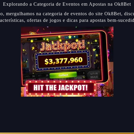
Explorando a Categoria de Eventos em Apostas na Ok8Bet
go, mergulhamos na categoria de eventos do site Ok8Bet, disc
acterísticas, ofertas de jogos e dicas para apostas bem-sucedi