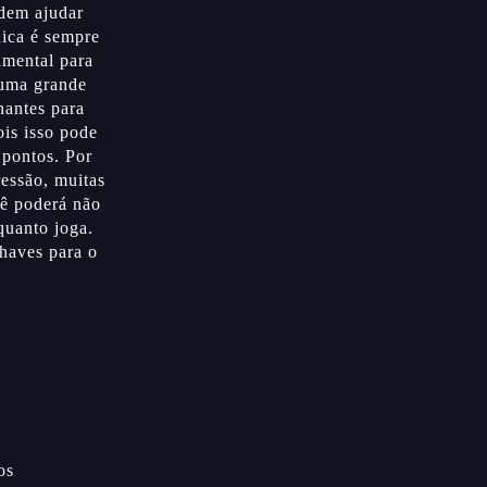
odem ajudar
dica é sempre
amental para
 uma grande
hantes para
ois isso pode
 pontos. Por
ressão, muitas
cê poderá não
quanto joga.
chaves para o
os