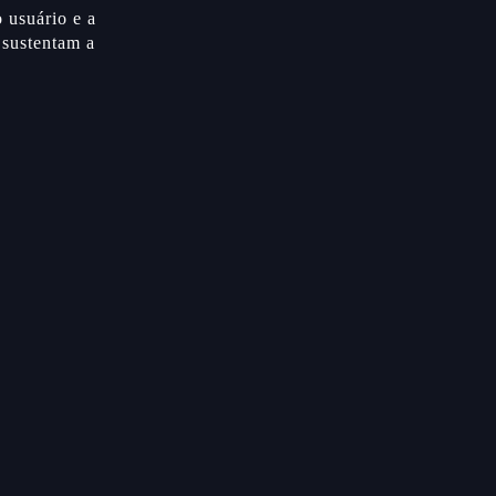
 usuário e a
 sustentam a