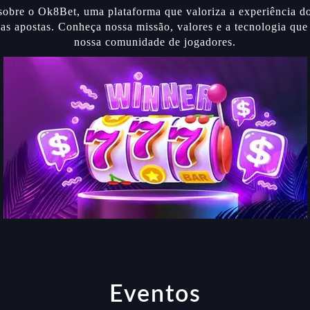
sobre o Ok8Bet, uma plataforma que valoriza a experiência do
as apostas. Conheça nossa missão, valores e a tecnologia que
nossa comunidade de jogadores.
Eventos