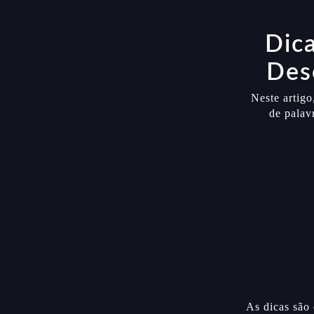
Dica
Des
Neste artigo
de palav
As dicas são 